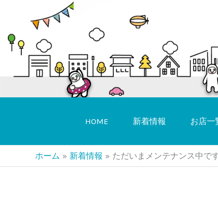
内
容
を
ス
キ
ッ
プ
HOME
新着情報
お店一
ホーム
新着情報
ただいまメンテナンス中で