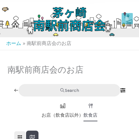
内
容
を
ス
キ
ホーム
南駅前商店会のお店
ッ
プ
南駅前商店会のお店
Search
お店（飲食店以外）
飲食店