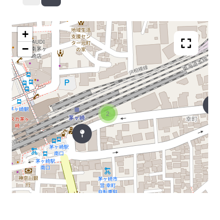
+
−
2