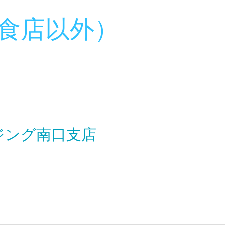
食店以外）
ジング南口支店