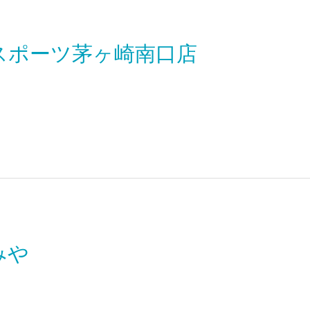
スポーツ茅ヶ崎南口店
みや