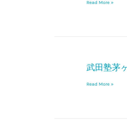
体
Read More »
よ
院
い
ス
ナ
ッ
ク
千
武田塾茅
武
扇
田
塾
Read More »
茅
ヶ
崎
校