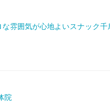
ロな雰囲気が心地よいスナック千
整体院