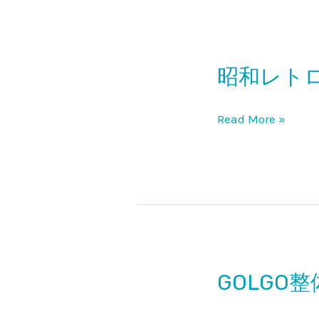
グ
南
口
支
昭和レト
昭
店
和
レ
Read More »
ト
ロ
な
雰
囲
気
が
GOLGO
GOLGO
心
整
地