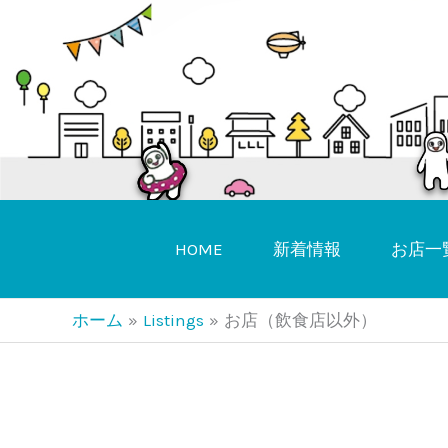
内
容
を
ス
キ
ッ
プ
HOME
新着情報
お店一
ホーム
Listings
お店（飲食店以外）