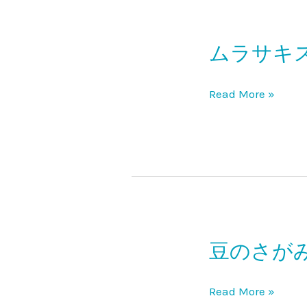
ムラサキ
ム
ラ
サ
Read More »
キ
ス
ポ
ー
ツ
茅
ヶ
豆のさが
豆
崎
の
南
さ
Read More »
口