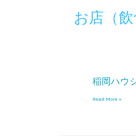
お店（飲
稲岡ハウ
稲
岡
ハ
Read More »
ウ
ジ
ン