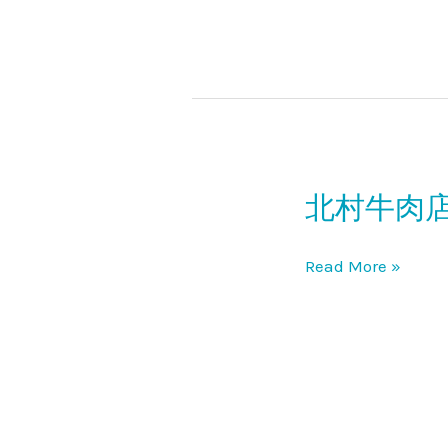
が
店
み
や
北村牛肉
北
村
牛
Read More »
肉
店