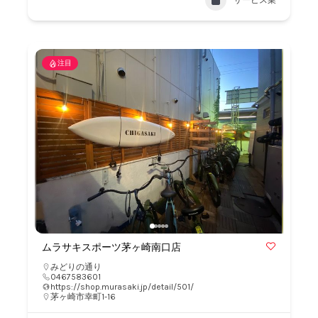
サービス業
注目
ムラサキスポーツ茅ヶ崎南口店
みどりの通り
0467583601
https://shop.murasaki.jp/detail/501/
茅ヶ崎市幸町1-16