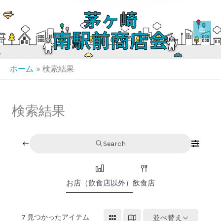
内
容
を
ス
キ
ホーム
検索結果
ッ
プ
検索結果
Search
お店（飲食店以外）
飲食店
7
見つかったアイテム
並べ替え