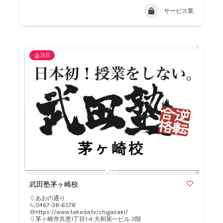
サービス業
注目
武田塾茅ヶ崎校
あおの通り
0467-38-6578
https://www.takeda.tv/chigasaki/
茅ヶ崎市共恵1丁目1-4 大和第一ビル 3階