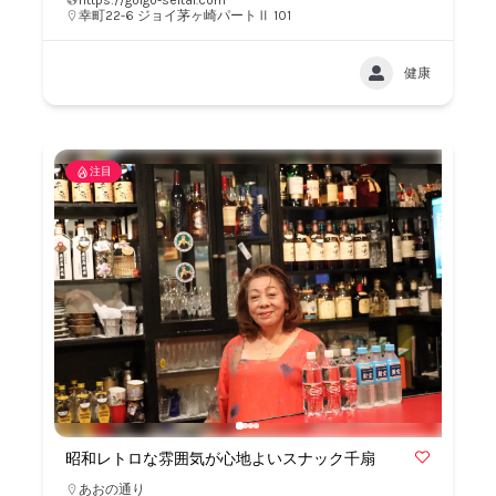
https://golgo-seitai.com
幸町22-6 ジョイ茅ヶ崎パートⅡ 101
健康
注目
昭和レトロな雰囲気が心地よいスナック千扇
あおの通り