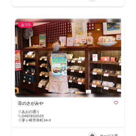
注目
豆のさがみや
あおの通り
0467853020
茅ヶ崎市幸町24-3