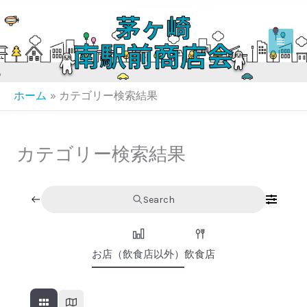
内
容
を
ス
キ
ホーム
カテゴリー検索結果
ッ
プ
カテゴリー検索結果
Search
お店（飲食店以外）
飲食店