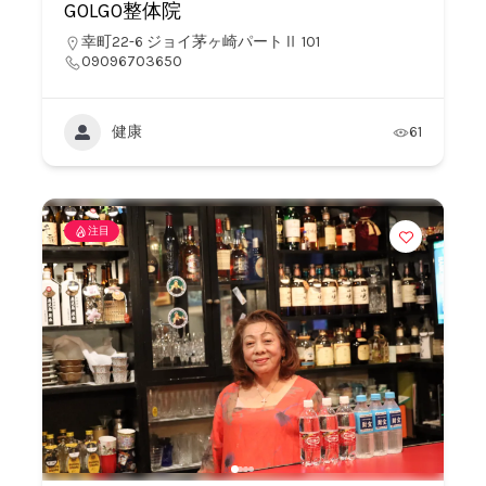
GOLGO整体院
幸町22-6 ジョイ茅ヶ崎パートⅡ 101
09096703650
健康
61
注目