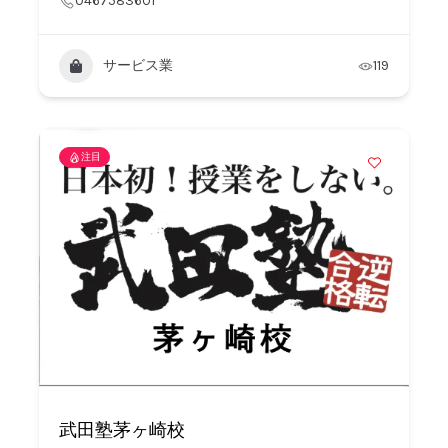
0467583601
サービス業
119
注目
武田塾茅ヶ崎校