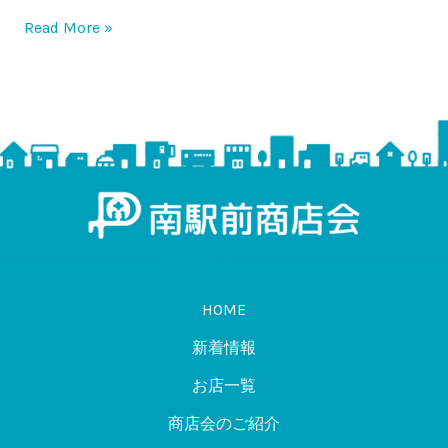
ご
Read More »
入
会
申
込
フ
ォ
ー
ム」
公
開
HOME
の
新着情報
ご
案
お店一覧
内
商店会のご紹介