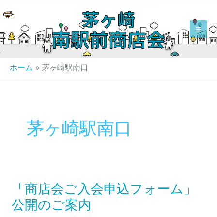
内
容
を
ス
キ
ホーム
茅ヶ崎駅南口
ッ
プ
茅ヶ崎駅南口
「商店会ご入会申込フォーム」
「商
店
公開のご案内
会