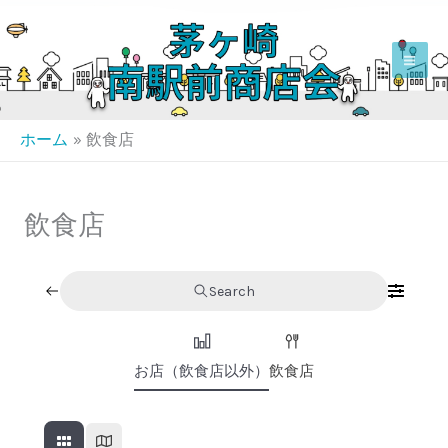
内
容
を
ス
キ
ホーム
飲食店
ッ
プ
飲食店
Search
お店（飲食店以外）
飲食店